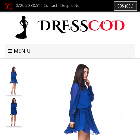
0720.50.30.51
Contact
Despre Noi
COS
(GOL)
MENIU