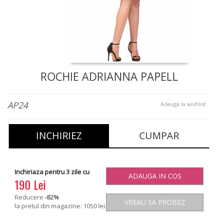
ROCHIE ADRIANNA PAPELL
AP24
Adauga la wishlist
INCHIRIEZ
CUMPAR
Inchiriaza pentru 3 zile cu
ADAUGA IN COS
190 Lei
Reducere
-82
%
VREAU SA PROBEZ
la pretul din magazine: 1050 lei