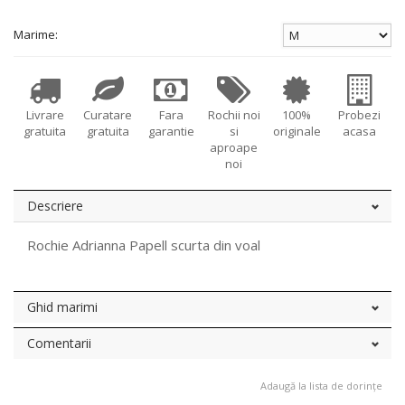
Marime:
Livrare
Curatare
Fara
Rochii noi
100%
Probezi
gratuita
gratuita
garantie
si
originale
acasa
aproape
noi
Descriere
Rochie Adrianna Papell scurta din voal
Ghid marimi
Comentarii
Adaugă la lista de dorințe