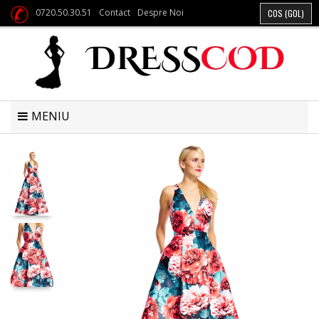
0720.50.30.51
Contact
Despre Noi
COS
(GOL)
MENIU