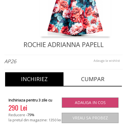
ROCHIE ADRIANNA PAPELL
AP26
Adauga la wishlist
INCHIRIEZ
CUMPAR
Inchiriaza pentru 3 zile cu
ADAUGA IN COS
290 Lei
Reducere
-79
%
VREAU SA PROBEZ
la pretul din magazine: 1350 lei