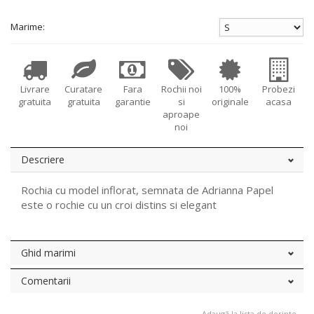
Marime:
Livrare
Curatare
Fara
Rochii noi
100%
Probezi
gratuita
gratuita
garantie
si
originale
acasa
aproape
noi
Descriere
Rochia cu model inflorat, semnata de Adrianna Papel
este o rochie cu un croi distins si elegant
Ghid marimi
Comentarii
Adaugă la lista de dorințe