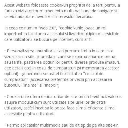
Acest website foloseste cookie-uri proprii si de la terti pentru a
furniza vizitatorilor o experienta mult mai buna de navigare si
servicii adaptate nevoilor si interesului fiecaruia.
In ceea ce numim "web 2.0", "cookie"-urile joaca un rol
important in facilitarea accesului si livrarii multiplelor servicii de
care utilizatorul se bucura pe internet, cum ar fi:
• Personalizarea anumitor setari precum: limba in care este
vizualizat un site, moneda in care se exprima anumite preturi
sau tarife, pastrarea optiunilor pentru diverse produse (masuri,
alte detalii etc) in cosul de cumparaturi (si memorarea acestor
optiuni) - generandu-se astfel flexibilitatea "cosului de
cumparaturi" (accesarea preferintelor vechi prin accesarea
butonului "inainte" si "inapoi")
• Cookie-urile ofera detinatorilor de site-uri un feedback valoros
asupra modului cum sunt utilizate site-urile lor de catre
utilizatori, astfel incat sa le poata face si mai eficiente si mai
accesibile pentru utilizatori.
• Permit aplicatiilor multimedia sau de alt tip de pe alte site-uri