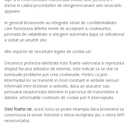
sterse in cadrul procedurilor de stergere/scanare anti-virus/anti-
spyware.
In general browserele au integrate setari de confidentialitate
care furnizeaza diferite nivele de acceptare a cookieurilor,
perioada de valabilitate si stergere automata dupa ce utilizatorul
a vizitat un anumit site.
Alte aspecte de securitate legate de cookie-uri:
Deoarece protectia identitatii este foarte valoroasa si reprezinta
dreptul fiecarui utilizator de internet, este indicat sa se stie ce
eventuale probleme pot crea cookieurile. Pentru ca prin
intermediul lor se transmit in mod constant in ambele sensuri
informatii intre browser si website, daca un atacator sau
persoana neautorizata intervine in parcursul de transmitere a
datelor, informatiile continute de cookie pot fi interceptate.
Desi foarte rar
, acest lucru se poate intampla daca browserul se
conecteaza la server folosind o retea necriptata (ex: o retea WiFi
nesecurizata).