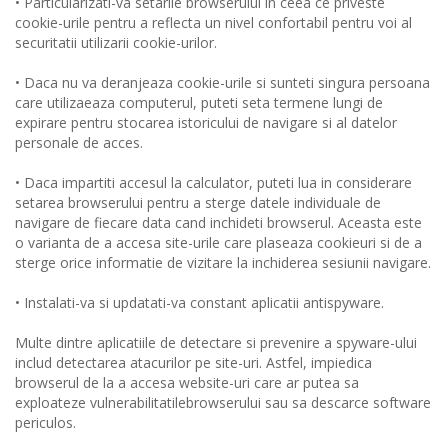
• Particularizati-va setarile browserului in ceea ce priveste
cookie-urile pentru a reflecta un nivel confortabil pentru voi al
securitatii utilizarii cookie-urilor.
• Daca nu va deranjeaza cookie-urile si sunteti singura persoana
care utilizaeaza computerul, puteti seta termene lungi de
expirare pentru stocarea istoricului de navigare si al datelor
personale de acces.
• Daca impartiti accesul la calculator, puteti lua in considerare
setarea browserului pentru a sterge datele individuale de
navigare de fiecare data cand inchideti browserul. Aceasta este
o varianta de a accesa site-urile care plaseaza cookieuri si de a
sterge orice informatie de vizitare la inchiderea sesiunii navigare.
• Instalati-va si updatati-va constant aplicatii antispyware.
Multe dintre aplicatiile de detectare si prevenire a spyware-ului
includ detectarea atacurilor pe site-uri. Astfel, impiedica
browserul de la a accesa website-uri care ar putea sa
exploateze vulnerabilitatilebrowserului sau sa descarce software
periculos.