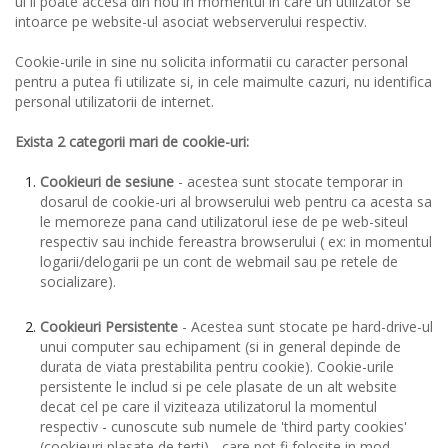
ul il poate accesa din nou in momentul in care un utilizator se
intoarce pe website-ul asociat webserverului respectiv.
Cookie-urile in sine nu solicita informatii cu caracter personal
pentru a putea fi utilizate si, in cele maimulte cazuri, nu identifica
personal utilizatorii de internet.
Exista 2 categorii mari de cookie-uri:
Cookieuri de sesiune
- acestea sunt stocate temporar in
dosarul de cookie-uri al browserului web pentru ca acesta sa
le memoreze pana cand utilizatorul iese de pe web-siteul
respectiv sau inchide fereastra browserului ( ex: in momentul
logarii/delogarii pe un cont de webmail sau pe retele de
socializare).
Cookieuri Persistente
- Acestea sunt stocate pe hard-drive-ul
unui computer sau echipament (si in general depinde de
durata de viata prestabilita pentru cookie). Cookie-urile
persistente le includ si pe cele plasate de un alt website
decat cel pe care il viziteaza utilizatorul la momentul
respectiv - cunoscute sub numele de 'third party cookies'
(cookieuri plasate de terti) - care pot fi folosite in mod