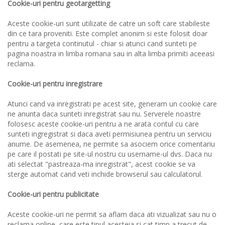
Cookie-uri pentru geotargetting
Aceste cookie-uri sunt utilizate de catre un soft care stabileste
din ce tara proveniti. Este complet anonim si este folosit doar
pentru a targeta continutul - chiar si atunci cand sunteti pe
pagina noastra in limba romana sau in alta limba primiti aceeasi
reclama.
Cookie-uri pentru inregistrare
Atunci cand va inregistrati pe acest site, generam un cookie care
ne anunta daca sunteti inregistrat sau nu. Serverele noastre
folosesc aceste cookie-uri pentru a ne arata contul cu care
sunteti ingregistrat si daca aveti permisiunea pentru un serviciu
anume. De asemenea, ne permite sa asociem orice comentariu
pe care il postati pe site-ul nostru cu username-ul dvs. Daca nu
ati selectat "pastreaza-ma inregistrat", acest cookie se va
sterge automat cand veti inchide browserul sau calculatorul.
Cookie-uri pentru publicitate
Aceste cookie-uri ne permit sa aflam daca ati vizualizat sau nu o
reclama online, care este tipul acesteia si cat timp a trecut de