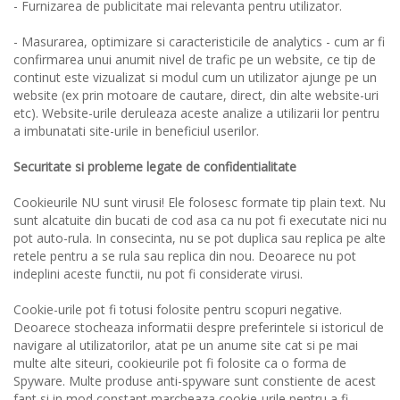
- Furnizarea de publicitate mai relevanta pentru utilizator.
- Masurarea, optimizare si caracteristicile de analytics - cum ar fi
confirmarea unui anumit nivel de trafic pe un website, ce tip de
continut este vizualizat si modul cum un utilizator ajunge pe un
website (ex prin motoare de cautare, direct, din alte website-uri
etc). Website-urile deruleaza aceste analize a utilizarii lor pentru
a imbunatati site-urile in beneficiul userilor.
Securitate si probleme legate de confidentialitate
Cookieurile NU sunt virusi! Ele folosesc formate tip plain text. Nu
sunt alcatuite din bucati de cod asa ca nu pot fi executate nici nu
pot auto-rula. In consecinta, nu se pot duplica sau replica pe alte
retele pentru a se rula sau replica din nou. Deoarece nu pot
indeplini aceste functii, nu pot fi considerate virusi.
Cookie-urile pot fi totusi folosite pentru scopuri negative.
Deoarece stocheaza informatii despre preferintele si istoricul de
navigare al utilizatorilor, atat pe un anume site cat si pe mai
multe alte siteuri, cookieurile pot fi folosite ca o forma de
Spyware. Multe produse anti-spyware sunt constiente de acest
fapt si in mod constant marcheaza cookie-urile pentru a fi