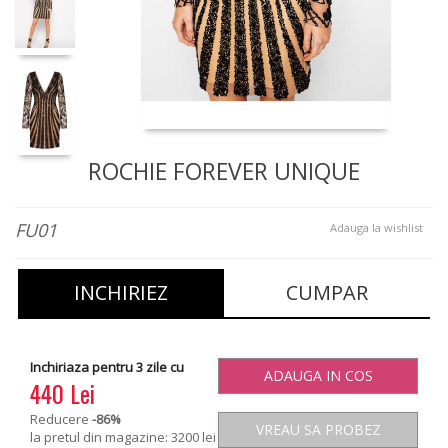
ROCHIE FOREVER UNIQUE
FU01
Adauga la wishlist
INCHIRIEZ
CUMPAR
Inchiriaza pentru 3 zile cu
ADAUGA IN COS
440 Lei
Reducere
-86
%
VREAU SA PROBEZ
la pretul din magazine: 3200 lei