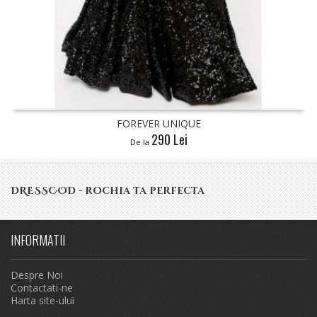
UE
FOREVER UNIQUE
240 Lei
De la
DRESSCOD - rochia ta perfecta
INFORMATII
Despre Noi
Contactati-ne
Harta site-ului