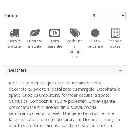
Marime:
Livrare
Curatare
Fara
Rochii noi
100%
Probezi
gratuita
gratuita
garantie
si
originale
acasa
aproape
noi
Descriere
Rochia Forever Unique este semitransparenta,
decorata cu paiete si detalizata cu margele. Decoltata la
spate. Cupe cu umplutura, fermoar ascuns la spate.
Captusita. Compozitie: 100 % poliester. Extravaganta,
provocatoare si in acelasi timp suava, rochia
semitransparenta Forever Unique este o rochie care
face senzatie in orice imprejurare. Indiferent ca mergi la
o petrecere simandicoasa sau la o seara de dans cu