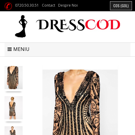
0720.50.30.51
Contact
Despre Noi
COS
(GOL)
MENIU