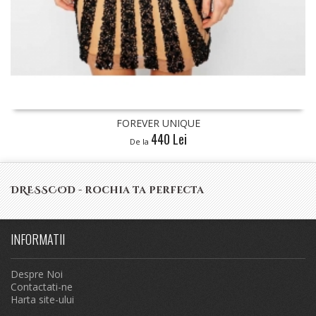
UE
FOREVER UNIQUE
290 Lei
De la
DRESSCOD - rochia ta perfecta
INFORMATII
Despre Noi
Contactati-ne
Harta site-ului