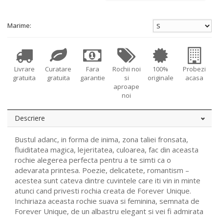
Marime:
Livrare
Curatare
Fara
Rochii noi
100%
Probezi
gratuita
gratuita
garantie
si
originale
acasa
aproape
noi
Descriere
Bustul adanc, in forma de inima, zona taliei fronsata,
fluiditatea magica, lejeritatea, culoarea, fac din aceasta
rochie alegerea perfecta pentru a te simti ca o
adevarata printesa. Poezie, delicatete, romantism –
acestea sunt cateva dintre cuvintele care iti vin in minte
atunci cand privesti rochia creata de Forever Unique.
Inchiriaza aceasta rochie suava si feminina, semnata de
Forever Unique, de un albastru elegant si vei fi admirata