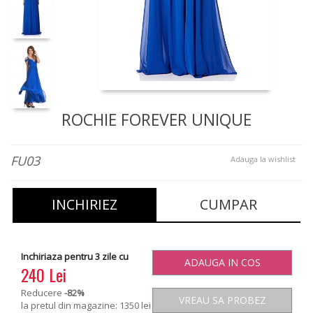
ROCHIE FOREVER UNIQUE
FU03
Adauga la wishlist
INCHIRIEZ
CUMPAR
Inchiriaza pentru 3 zile cu
ADAUGA IN COS
240 Lei
Reducere
-82
%
VREAU SA PROBEZ
la pretul din magazine: 1350 lei