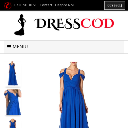
0720.50.30.51
Contact
Despre Noi
COS
(GOL)
MENIU