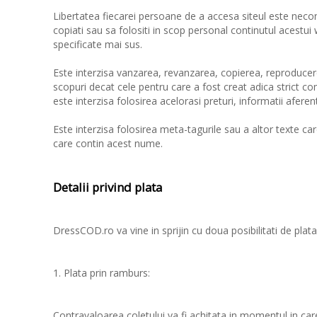
Libertatea fiecarei persoane de a accesa siteul este necond
copiati sau sa folositi in scop personal continutul acestui 
specificate mai sus.
Este interzisa vanzarea, revanzarea, copierea, reproducere
scopuri decat cele pentru care a fost creat adica strict c
este interzisa folosirea acelorasi preturi, informatii afe
Este interzisa folosirea meta-tagurile sau a altor texte c
care contin acest nume.
Detalii privind plata
DressCOD.ro va vine in sprijin cu doua posibilitati de plata
1. Plata prin ramburs:
Contravaloarea coletului va fi achitata in momentul in care 