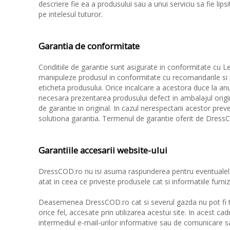
descriere fie ea a produsului sau a unui serviciu sa fie lip
pe intelesul tuturor.
Garantia de conformitate
Conditiile de garantie sunt asigurate in conformitate cu L
manipuleze produsul in conformitate cu recomandarile si
eticheta produsului. Orice incalcare a acestora duce la anu
necesara prezentarea produsului defect in ambalajul original
de garantie in original. In cazul nerespectarii acestor preve
solutiona garantia. Termenul de garantie oferit de DressCO
Garantiile accesarii website-ului
DressCOD.ro nu isi asuma raspunderea pentru eventualele 
atat in ceea ce priveste produsele cat si informatiile furni
Deasemenea DressCOD.ro cat si severul gazda nu pot fi tr
orice fel, accesate prin utilizarea acestui site. In acest cad
intermediul e-mail-urilor informative sau de comunicare s