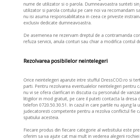
nume de utilizator si o parola. Dumneavoastra sunteti s
utilizator si parola contului pe care noi va recomandam sa
nu isi asuma responsabilitatea in ceea ce priveste instrain
exclusiv dedicate dumneavoastra.
De asemenea ne rezervam dreptul de a contramanda comen
refuza servicii, anula conturi sau chiar a modifica contul
Rezolvarea posibilelor neintelegeri
Orice neintelegeri aparute intre stufful DressCOD.ro si tert
parti. Pentru rezolvarea eventualelor neintelegeri pentru ca
nu vi se ofera clarificari in discutia cu personalul de vanza
litigiilor in mod gratuit, pe care il puteti contacta la d
telefon 0720.50.30.51. In cazul in care partile nu ajung la
judecatoresti competente pentru a rezolva conflictul fie 
spatiului acesteia.
Fiecare produs din fiecare categorie al websitului este preze
oferim sa va ajute cat mai mult in vederea alegerii rochie