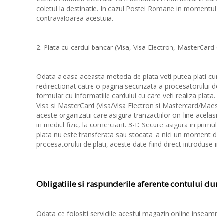
coletul la destinatie. In cazul Postei Romane in momentul in
contravaloarea acestuia.
2. Plata cu cardul bancar (Visa, Visa Electron, MasterCard 
Odata aleasa aceasta metoda de plata veti putea plati cump
redirectionat catre o pagina securizata a procesatorului d
formular cu informatiile cardului cu care veti realiza plata.
Visa si MasterCard (Visa/Visa Electron si Mastercard/Maes
aceste organizatii care asigura tranzactiilor on-line acelas
in mediul fizic, la comerciant. 3-D Secure asigura in primul 
plata nu este transferata sau stocata la nici un moment d
procesatorului de plati, aceste date fiind direct introduse
Obligatiile si raspunderile aferente contului 
Odata ce folositi serviciile acestui magazin online inseamn