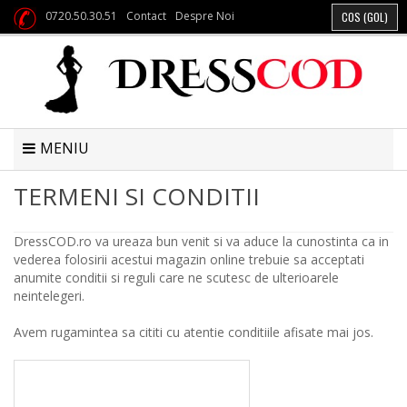
0720.50.30.51
Contact
Despre Noi
COS
(GOL)
MENIU
TERMENI SI CONDITII
DressCOD.ro va ureaza bun venit si va aduce la cunostinta ca in
vederea folosirii acestui magazin online trebuie sa acceptati
anumite conditii si reguli care ne scutesc de ulterioarele
neintelegeri.
Avem rugamintea sa cititi cu atentie conditiile afisate mai jos.