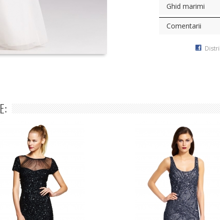
Ghid marimi
Comentarii
Distr
E: