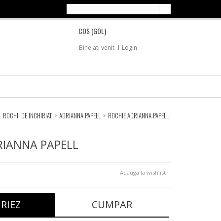
COS
(GOL)
Bine ati venit
Login
ROCHII DE INCHIRIAT
>
ADRIANNA PAPELL
>
ROCHIE ADRIANNA PAPELL
RIANNA PAPELL
Adauga la wishlist
IRIEZ
CUMPAR