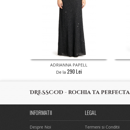
ADRIANNA PAPELL
ADRIANN
290 Lei
De la
De la
DRESSCOD - rochia ta perfecta
INFORMATII
LEGAL
Despre Noi
Termeni si Conditii