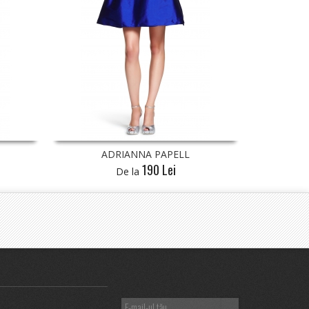
ADRIANNA PAPELL
ADRIANNA P
190 Lei
240 
De la
De la