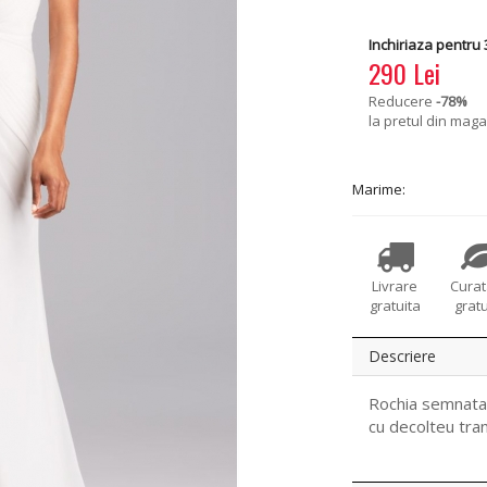
Inchiriaza pentru 3
290 Lei
Reducere
-78
%
la pretul din maga
Marime:
Livrare
Cura
gratuita
gratu
Descriere
Rochia semnata 
cu decolteu tran