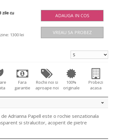
 zile cu
ADAUGA IN COS
VREAU SA PROBEZ
zine: 1300 lei
tare
Fara
Rochii noi si
100%
Probezi
ita
garantie
aproape noi
originale
acasa
de Adrianna Papell este o rochie senzationala
sparent si stralucitor, acoperit de pietre