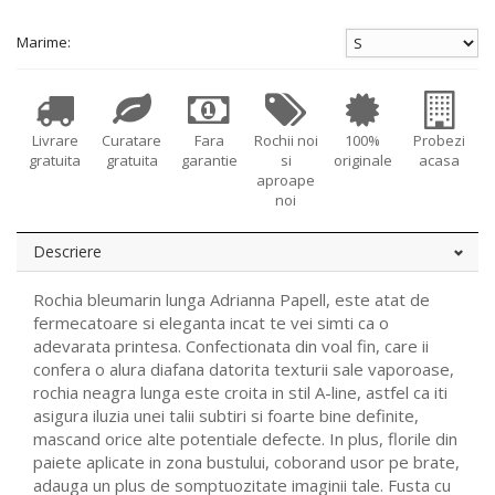
Marime:
Livrare
Curatare
Fara
Rochii noi
100%
Probezi
gratuita
gratuita
garantie
si
originale
acasa
aproape
noi
Descriere
Rochia bleumarin lunga Adrianna Papell, este atat de
fermecatoare si eleganta incat te vei simti ca o
adevarata printesa. Confectionata din voal fin, care ii
confera o alura diafana datorita texturii sale vaporoase,
rochia neagra lunga este croita in stil A-line, astfel ca iti
asigura iluzia unei talii subtiri si foarte bine definite,
mascand orice alte potentiale defecte. In plus, florile din
paiete aplicate in zona bustului, coborand usor pe brate,
adauga un plus de somptuozitate imaginii tale. Fusta cu