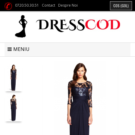
0720.50.30.51
Contact
Despre Noi
COS
(GOL)
MENIU