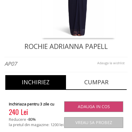
ROCHIE ADRIANNA PAPELL
AP07
Adauga la wishlist
INCHIRIEZ
CUMPAR
Inchiriaza pentru 3 zile cu
ADAUGA IN COS
240 Lei
Reducere
-80
%
VREAU SA PROBEZ
la pretul din magazine: 1200 lei