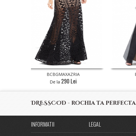
A
BCBGMAXAZRIA
340 Lei
De la
DRESSCOD - rochia ta perfecta
INFORMATII
LEGAL