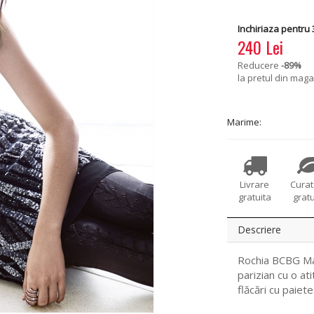
Inchiriaza pentru 3
240 Lei
Reducere
-89
%
la pretul din maga
Marime:
Livrare
Cura
gratuita
gratu
Descriere
Rochia BCBG Max
parizian cu o at
flăcări cu paiete