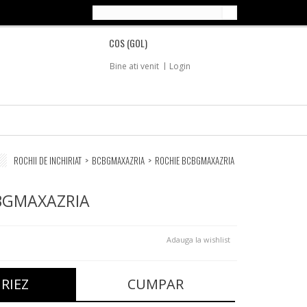
COS
(GOL)
Bine ati venit
Login
ROCHII DE INCHIRIAT
>
BCBGMAXAZRIA
>
ROCHIE BCBGMAXAZRIA
BGMAXAZRIA
Adauga la wishlist
IRIEZ
CUMPAR