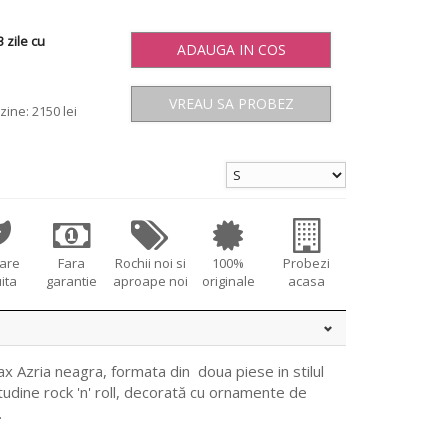
 zile cu
ADAUGA IN COS
VREAU SA PROBEZ
zine: 2150 lei
tare
Fara
Rochii noi si
100%
Probezi
ita
garantie
aproape noi
originale
acasa
 Azria neagra, formata din doua piese in stilul
itudine rock 'n' roll, decorată cu ornamente de
.