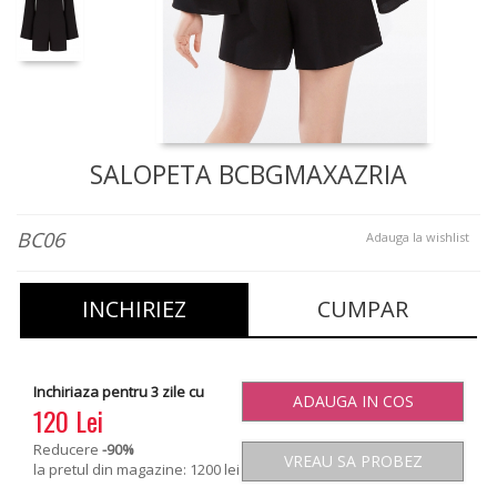
SALOPETA BCBGMAXAZRIA
BC06
Adauga la wishlist
INCHIRIEZ
CUMPAR
Inchiriaza pentru 3 zile cu
ADAUGA IN COS
120 Lei
Reducere
-90
%
VREAU SA PROBEZ
la pretul din magazine: 1200 lei