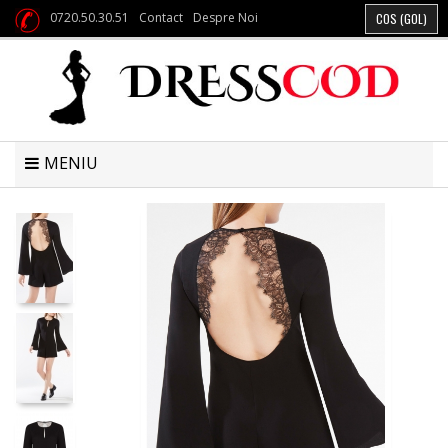
0720.50.30.51
Contact
Despre Noi
COS
(GOL)
MENIU