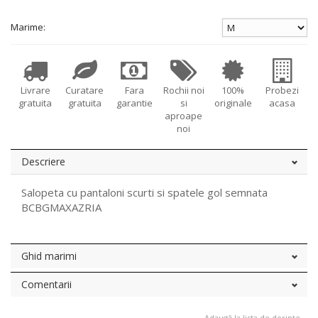
Marime:
Livrare
Curatare
Fara
Rochii noi
100%
Probezi
gratuita
gratuita
garantie
si
originale
acasa
aproape
noi
Descriere
Salopeta cu pantaloni scurti si spatele gol semnata
BCBGMAXAZRIA
Ghid marimi
Comentarii
Adaugă la lista de dorințe