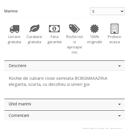
Marime:
Livrare
Curatare
Fara
Rochii noi
100%
Probezi
gratuita
gratuita
garantie
si
originale
acasa
aproape
noi
Descriere
Rochie de culoare rosie semnata BCBGMAXAZRIA
eleganta, scurta, cu decolteu si umeri goi
Ghid marimi
Comentarii
Adaugă la lista de dorințe