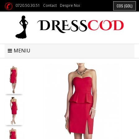
0720.50.30.51
Contact
Despre Noi
COS
(GOL)
MENIU