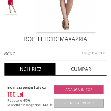
ROCHIE BCBGMAXAZRIA
BC07
Adauga la wishlist
INCHIRIEZ
CUMPAR
Inchiriaza pentru 3 zile cu
ADAUGA IN COS
190 Lei
Reducere
-86
%
VREAU SA PROBEZ
la pretul din magazine: 1400 lei