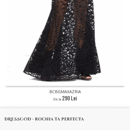
AZRIA
BCBGMAXAZRI
 Lei
340 Lei
De la
DRESSCOD - rochia ta perfecta