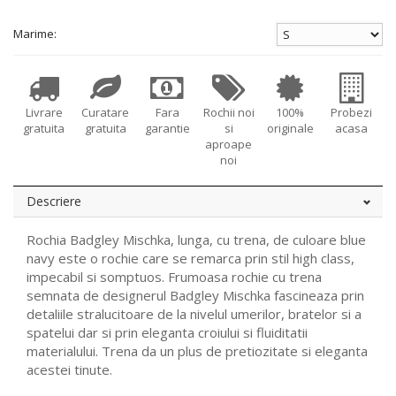
Marime:
Livrare
Curatare
Fara
Rochii noi
100%
Probezi
gratuita
gratuita
garantie
si
originale
acasa
aproape
noi
Descriere
Rochia Badgley Mischka, lunga, cu trena, de culoare blue
navy este o rochie care se remarca prin stil high class,
impecabil si somptuos. Frumoasa rochie cu trena
semnata de designerul Badgley Mischka fascineaza prin
detaliile stralucitoare de la nivelul umerilor, bratelor si a
spatelui dar si prin eleganta croiului si fluiditatii
materialului. Trena da un plus de pretiozitate si eleganta
acestei tinute.