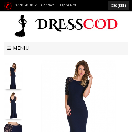
0720.50.30.51
Contact
Despre Noi
COS
(GOL)
MENIU