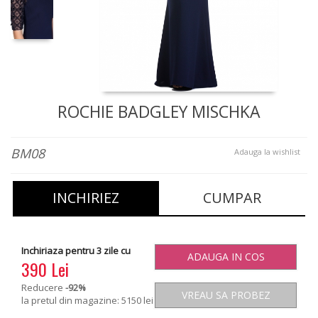
ROCHIE BADGLEY MISCHKA
BM08
Adauga la wishlist
INCHIRIEZ
CUMPAR
Inchiriaza pentru 3 zile cu
ADAUGA IN COS
390 Lei
Reducere
-92
%
VREAU SA PROBEZ
la pretul din magazine: 5150 lei