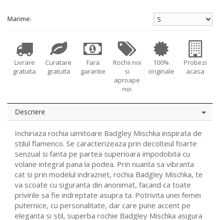
Marime:
Livrare
Curatare
Fara
Rochii noi
100%
Probezi
gratuita
gratuita
garantie
si
originale
acasa
aproape
noi
Descriere
Inchiriaza rochia uimitoare Badgley Mischka inspirata de
stilul flamenco. Se caracterizeaza prin decolteul foarte
senzual si fanta pe partea superioara impodobita cu
volane integral pana la podea. Prin nuanta sa vibranta
cat si prin modelul indraznet, rochia Badgley Mischka, te
va scoate cu siguranta din anonimat, facand ca toate
privirile sa fie indreptate asupra ta. Potrivita unei femei
puternice, cu personalitate, dar care pune accent pe
eleganta si stil, superba rochie Badgley Mischka asigura