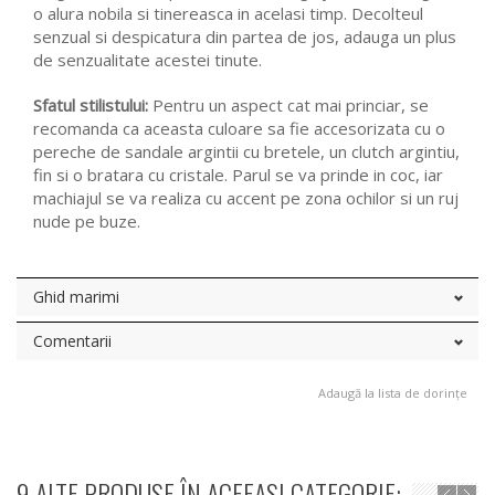
o alura nobila si tinereasca in acelasi timp. Decolteul
senzual si despicatura din partea de jos, adauga un plus
de senzualitate acestei tinute.
Sfatul stilistului:
Pentru un aspect cat mai princiar, se
recomanda ca aceasta culoare sa fie accesorizata cu o
pereche de sandale argintii cu bretele, un clutch argintiu,
fin si o bratara cu cristale. Parul se va prinde in coc, iar
machiajul se va realiza cu accent pe zona ochilor si un ruj
nude pe buze.
Ghid marimi
Comentarii
Adaugă la lista de dorințe
9 ALTE PRODUSE ÎN ACEEASI CATEGORIE: