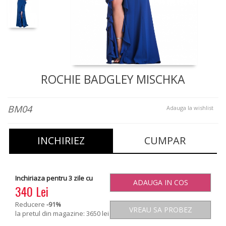
ROCHIE BADGLEY MISCHKA
BM04
Adauga la wishlist
INCHIRIEZ
CUMPAR
Inchiriaza pentru 3 zile cu
ADAUGA IN COS
340 Lei
Reducere
-91
%
VREAU SA PROBEZ
la pretul din magazine: 3650 lei