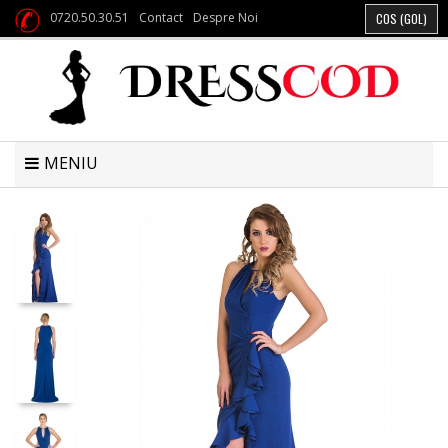
0720.50.30.51
Contact
Despre Noi
COS
(GOL)
MENIU