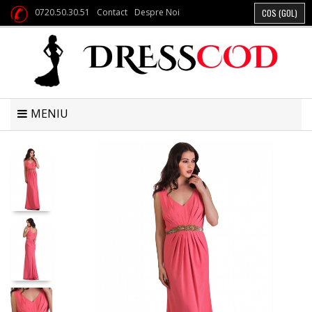
0720.50.30.51
Contact
Despre Noi
COS
(GOL)
MENIU