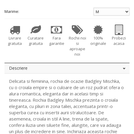
Marime:
Livrare
Curatare
Fara
Rochii noi
100%
Probezi
gratuita
gratuita
garantie
si
originale
acasa
aproape
noi
Descriere
Delicata si feminina, rochia de ocazie Badgley Mischka,
cu o croiala empire si o culoare de un roz pudrat ofera o
alura romantica, eleganta dar in acelasi timp si
tinereasca. Rochia Badgley Mischka prezinta o croiala
eleganta, cu pliuri in zona taliei, accentuata printr-o
superba curea cu insertii aurii stralucitoare. De
asemenea, croiala in stil A line, trena de la spate,
confera iluzia unei siluete fine, alungite, care va adauga
un plus de incredere in sine. Inchiriaza aceasta rochie