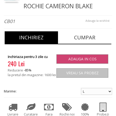
ROCHIE CAMERON BLAKE
CB01
Adauga la wishlist
INCHIRIEZ
CUMPAR
Inchiriaza pentru 3 zile cu
ADAUGA IN COS
240 Lei
Reducere
-85
%
VREAU SA PROBEZ
la pretul din magazine: 1600 lei
Marime:
Livrare
Curatare
Fara
Rochii noi
100%
Probezi