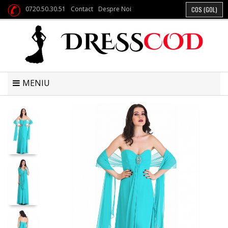
0720.50.30.51
Contact
Despre Noi
COS
(GOL)
MENIU