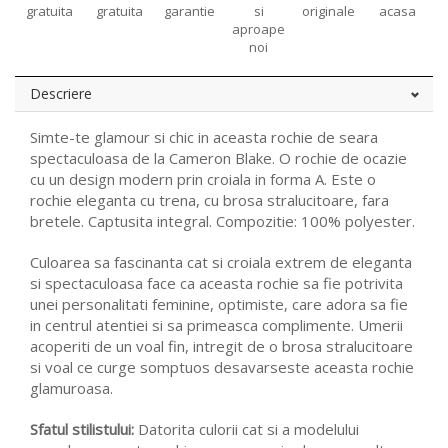
gratuita
gratuita
garantie
si
originale
acasa
aproape
noi
Descriere
Simte-te glamour si chic in aceasta rochie de seara
spectaculoasa de la Cameron Blake. O rochie de ocazie
cu un design modern prin croiala in forma A. Este o
rochie eleganta cu trena, cu brosa stralucitoare, fara
bretele. Captusita integral. Compozitie: 100% polyester.
Culoarea sa fascinanta cat si croiala extrem de eleganta
si spectaculoasa face ca aceasta rochie sa fie potrivita
unei personalitati feminine, optimiste, care adora sa fie
in centrul atentiei si sa primeasca complimente. Umerii
acoperiti de un voal fin, intregit de o brosa stralucitoare
si voal ce curge somptuos desavarseste aceasta rochie
glamuroasa.
Sfatul stilistului:
Datorita culorii cat si a modelului