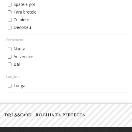
Spatele gol
Fara bretele
Cu pietre
Decolteu
Eveniment
Nunta
Aniversare
Bal
Lungime
Lunga
DRESSCOD - rochia ta perfecta