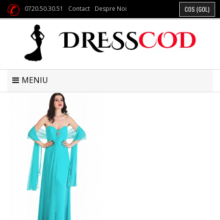
0720.50.30.51
Contact
Despre Noi
COS
(GOL)
MENIU