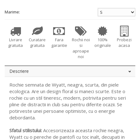
Marime:
Livrare
Curatare
Fara
Rochii noi
100%
Probezi
gratuita
gratuita
garantie
si
originale
acasa
aproape
noi
Descriere
Rochie semnata de Wyatt, neagra, scurta, din piele
ecologica. Are un design floral si maneci scurte. Este o
rochie cu un stil tineresc, modern, potrivita pentru seri
pline de distractii in club sau pentru diferite ocazii. Se
potirveste unei persoane optimiste, cu o energie
debordanta.
Sfatul stilistului:
Accesorizeaza aceasta rochie neagra,
Wyatt cu o pereche de pantofi cu toc inalt, decupati in