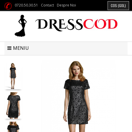
0720.50.30.51
Contact
Despre Noi
COS
(GOL)
MENIU