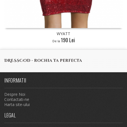
WYATT
190 Lei
De la
DRESSCOD - rochia ta perfecta
INFORMATII
Despre Noi
Contactati-ne
Harta site-ului
LEGAL