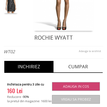
ROCHIE WYATT
WT02
Adauga la wishlist
INCHIRIEZ
CUMPAR
Inchiriaza pentru 3 zile cu
ADAUGA IN COS
160 Lei
Reducere
-90
%
VREAU SA PROBEZ
la pretul din magazine: 1600 lei