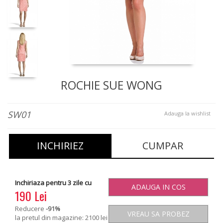
ROCHIE SUE WONG
SW01
Adauga la wishlist
INCHIRIEZ
CUMPAR
Inchiriaza pentru 3 zile cu
ADAUGA IN COS
190 Lei
Reducere
-91
%
VREAU SA PROBEZ
la pretul din magazine: 2100 lei