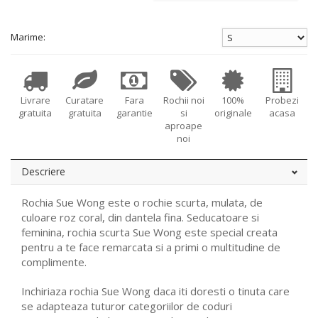
Marime:
Livrare
Curatare
Fara
Rochii noi
100%
Probezi
gratuita
gratuita
garantie
si
originale
acasa
aproape
noi
Descriere
Rochia Sue Wong este o rochie scurta, mulata, de
culoare roz coral, din dantela fina. Seducatoare si
feminina, rochia scurta Sue Wong este special creata
pentru a te face remarcata si a primi o multitudine de
complimente.
Inchiriaza rochia Sue Wong daca iti doresti o tinuta care
se adapteaza tuturor categoriilor de coduri