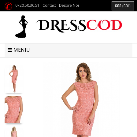
0720.50.30.51
Contact
Despre Noi
COS
(GOL)
MENIU