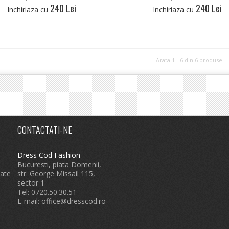
240 Lei
240 Lei
Inchiriaza cu
Inchiriaza cu
Arata 1 - 6 din 6 produse
CONTACTATI-NE
Dress Cod Fashion
Bucuresti, piata Domenii,
tate
str. George Missail 115,
sector 1
Tel: 0720.50.30.51
E-mail:
office@dresscod.ro