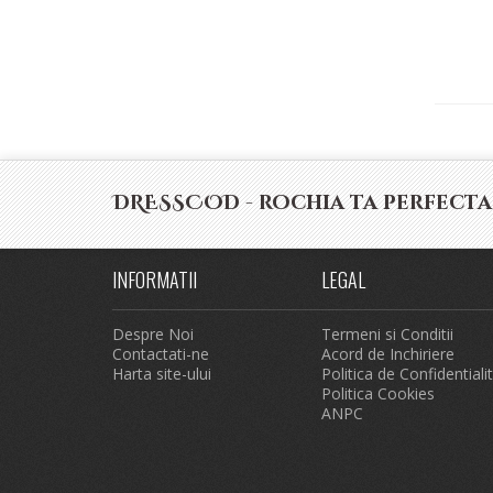
DRESSCOD - rochia ta perfecta
INFORMATII
LEGAL
Despre Noi
Termeni si Conditii
Contactati-ne
Acord de Inchiriere
Harta site-ului
Politica de Confidentiali
Politica Cookies
ANPC