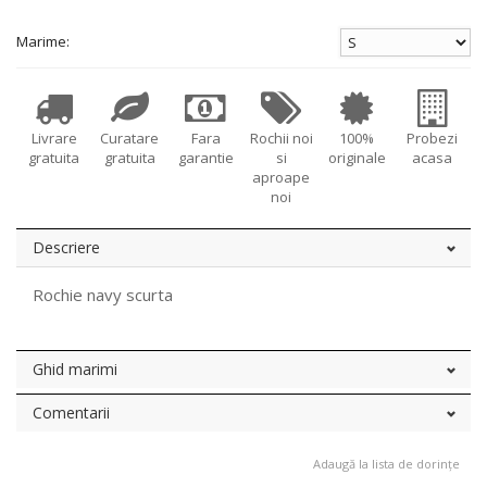
Marime:
Livrare
Curatare
Fara
Rochii noi
100%
Probezi
gratuita
gratuita
garantie
si
originale
acasa
aproape
noi
Descriere
Rochie navy scurta
Ghid marimi
Comentarii
Adaugă la lista de dorințe