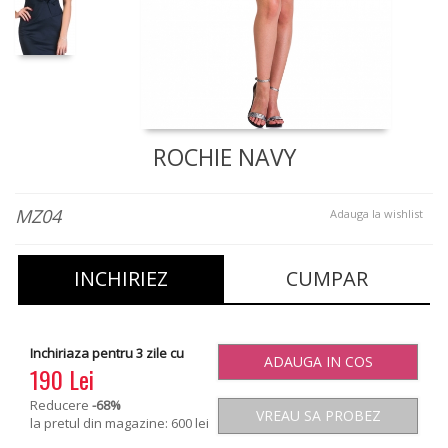
ROCHIE NAVY
MZ04
Adauga la wishlist
INCHIRIEZ
CUMPAR
Inchiriaza pentru 3 zile cu
ADAUGA IN COS
190 Lei
Reducere
-68
%
VREAU SA PROBEZ
la pretul din magazine: 600 lei