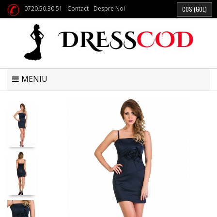
0720.50.30.51
Contact
Despre Noi
COS
(GOL)
MENIU