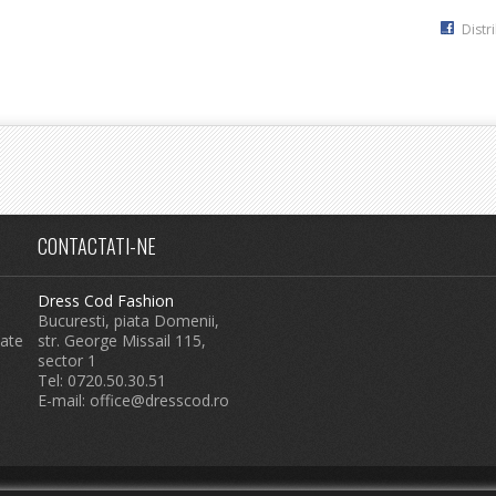
Distr
CONTACTATI-NE
Dress Cod Fashion
Bucuresti, piata Domenii,
tate
str. George Missail 115,
sector 1
Tel: 0720.50.30.51
E-mail:
office@dresscod.ro