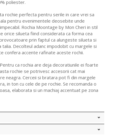
% poliester.
ta rochie perfecta pentru serile in care vrei sa
deala pentru evenimentele deosebite unde
 impecabil. Rochia Moontage by Mon Cheri in stil
e orice silueta fiind considerata ca forma cea
provocatoare prin faptul ca alungeste silueta si
a talia. Decolteul adanc impodobit cu margele si
te confera accente rafinate aceste rochii.
Pentru ca rochia are deja decoratiunile ei foarte
asta rochie se potrivesc accesorii cat mai
re neagra. Cerceii si bratara pot fi din margele
ra, in ton cu cele de pe rochie. Se recomanda o
asa, elaborata si un machiaj accentuat pe zona