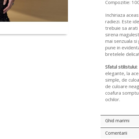
Compozitie: 100
Inchiriaza aceas
radiezi. Este i
trebuie sa arati
sirena magulest
mai senzuala si 
pune in evident
bretelele delica
Sfatul stilistului:
elegante, la ace
simple, de culoa
de culoare neag
coafura somptuo
ochilor.
Ghid marimi
Comentarii