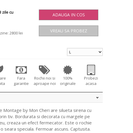
 zile cu
ADAUGA IN COS
VREAU SA PROBEZ
zine: 2800 lei
tare
Fara
Rochii noi si
100%
Probezi
ita
garantie
aproape noi
originale
acasa
e Montage by Mon Cheri are silueta sirena cu
prin tiv. Bordurata si decorata cu margele pe
teu, creaza un efect fermecator. Este o rochie
o seara speciala. Fermoar ascuns. Captusita.