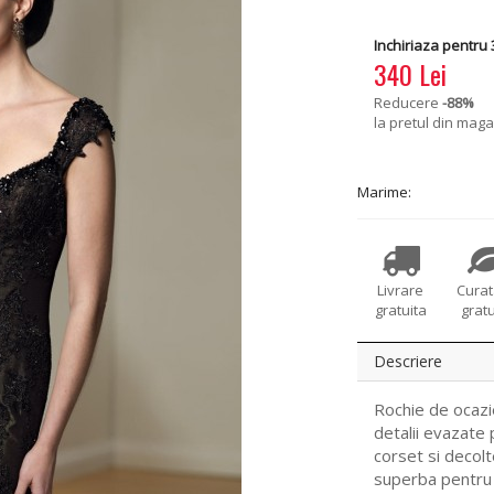
Inchiriaza pentru 3
340 Lei
Reducere
-88
%
la pretul din maga
Marime:
Livrare
Cura
gratuita
gratu
Descriere
Rochie de ocazi
detalii evazate 
corset si decol
superba pentru 