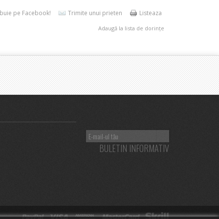
ibuie pe Facebook!
Trimite unui prieten
Listeaza
Adaugă la lista de dorințe
BULETIN INFORMATIV