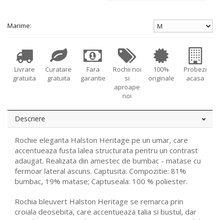
Marime:
Livrare
Curatare
Fara
Rochii noi
100%
Probezi
gratuita
gratuita
garantie
si
originale
acasa
aproape
noi
Descriere
Rochie eleganta Halston Heritage pe un umar, care
accentueaza fusta lalea structurata pentru un contrast
adaugat. Realizata din amestec de bumbac - matase cu
fermoar lateral ascuns. Captusita. Compozitie: 81%
bumbac, 19% matase; Captuseala: 100 % poliester.
Rochia bleuvert Halston Heritage se remarca prin
croiala deosebita, care accentueaza talia si bustul, dar