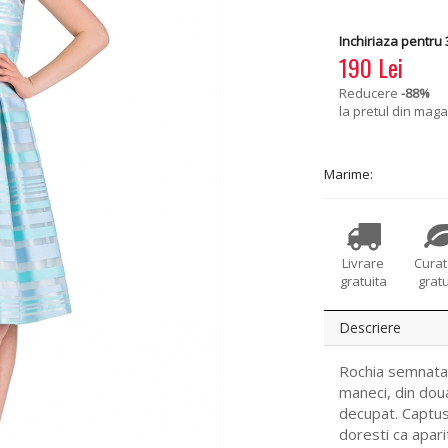
Inchiriaza pentru 3
190 Lei
Reducere
-88
%
la pretul din maga
Marime:
Livrare
Cura
gratuita
gratu
Descriere
Rochia semnata 
maneci, din doua
decupat. Captusi
doresti ca apari