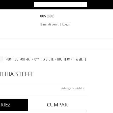
COS
(GOL)
Bine ati venit
Login
ROCHII DE INCHIRIAT
>
CYNTHIA STEFFE
>
ROCHIE CYNTHIA STEFFE
THIA STEFFE
Adauga la wishlist
IRIEZ
CUMPAR