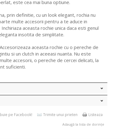
 perlat, este cea mai buna optiune.
na, prin definitie, cu un look elegant, rochia nu
oarte multe accesorii pentru a te aduce in
. Inchiriaza aceasta rochie unica daca esti genul
leganta insotita de simplitate.
Accesorizeaza aceasta rochie cu o pereche de
intiu si un clutch in aceeasi nuanta. Nu este
ulte accesorii, o pereche de cercei delicati, la
nt suficienti.
ibuie pe Facebook!
Trimite unui prieten
Listeaza
Adaugă la lista de dorințe