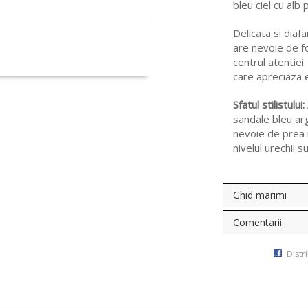
bleu ciel cu alb
Delicata si diafa
are nevoie de f
centrul atentiei
care apreciaza e
Sfatul stilistului:
sandale bleu arg
nevoie de prea m
nivelul urechii su
Ghid marimi
Comentarii
Distr