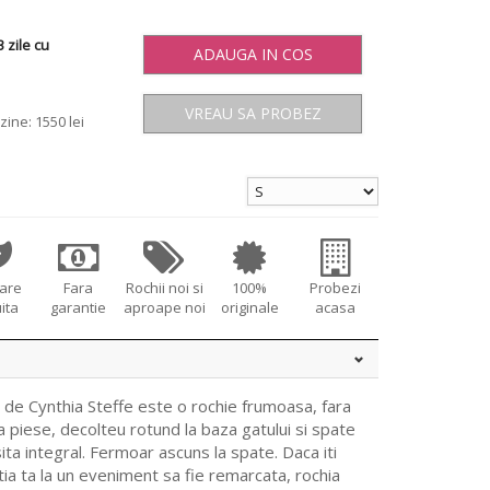
 zile cu
ADAUGA IN COS
VREAU SA PROBEZ
zine: 1550 lei
tare
Fara
Rochii noi si
100%
Probezi
ita
garantie
aproape noi
originale
acasa
de Cynthia Steffe este o rochie frumoasa, fara
 piese, decolteu rotund la baza gatului si spate
ta integral. Fermoar ascuns la spate. Daca iti
tia ta la un eveniment sa fie remarcata, rochia