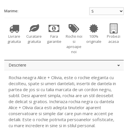
Marime:
Livrare
Curatare
Fara
Rochii noi
100%
Probezi
gratuita
gratuita
garantie
si
originale
acasa
aproape
noi
Descriere
Rochia neagra Alice + Olivia, este o rochie eleganta cu
decolteu, spate si umeri dantelati, insertii de dantela in
partea de jos si cu talia marcata de un cordon negru,
subtil. Desi aparent simpla, rochia are un stil deosebit
de delicat si gratios. Inchiriaza rochia negra cu dantela
Alice + Olivia daca esti adepta tinutelor aparent
conservatoare si simple dar care pun mare accent pe
detalii. Este o rochie potrivita persoanelor sofisticate,
cu mare incredere in sine si in stilul personal.