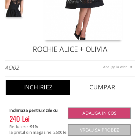
ROCHIE ALICE + OLIVIA
AO02
Adauga la wishlist
INCHIRIEZ
CUMPAR
Inchiriaza pentru 3 zile cu
ADAUGA IN COS
240 Lei
Reducere
-91
%
VREAU SA PROBEZ
la pretul din magazine: 2600 lei