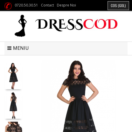
0720.50.30.51
Contact
Despre Noi
COS
(GOL)
MENIU