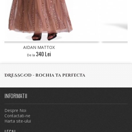
AIDAN MATTOX
290 Lei
De la
DRESSCOD - rochia ta perfecta
INFORMATII
Despre Noi
Contactati-ne
Harta site-ului