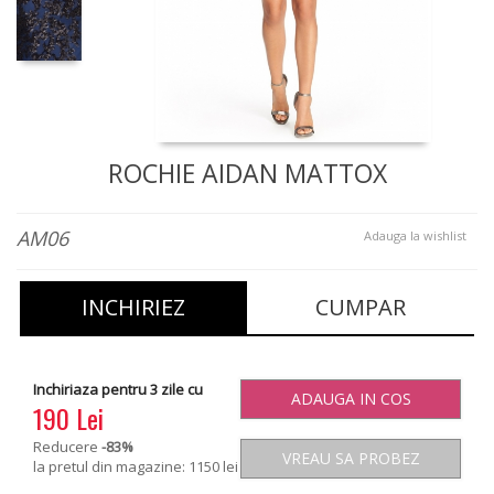
ROCHIE AIDAN MATTOX
AM06
Adauga la wishlist
INCHIRIEZ
CUMPAR
Inchiriaza pentru 3 zile cu
ADAUGA IN COS
190 Lei
Reducere
-83
%
VREAU SA PROBEZ
la pretul din magazine: 1150 lei