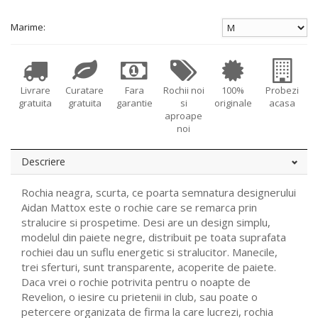
Marime:
Livrare
Curatare
Fara
Rochii noi
100%
Probezi
gratuita
gratuita
garantie
si
originale
acasa
aproape
noi
Descriere
Rochia neagra, scurta, ce poarta semnatura designerului
Aidan Mattox este o rochie care se remarca prin
stralucire si prospetime. Desi are un design simplu,
modelul din paiete negre, distribuit pe toata suprafata
rochiei dau un suflu energetic si stralucitor. Manecile,
trei sferturi, sunt transparente, acoperite de paiete.
Daca vrei o rochie potrivita pentru o noapte de
Revelion, o iesire cu prietenii in club, sau poate o
petercere organizata de firma la care lucrezi, rochia