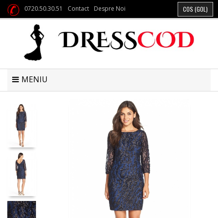
0720.50.30.51
Contact
Despre Noi
COS
(GOL)
MENIU