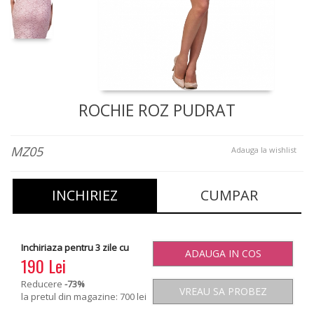
ROCHIE ROZ PUDRAT
MZ05
Adauga la wishlist
INCHIRIEZ
CUMPAR
Inchiriaza pentru 3 zile cu
ADAUGA IN COS
190 Lei
Reducere
-73
%
VREAU SA PROBEZ
la pretul din magazine: 700 lei