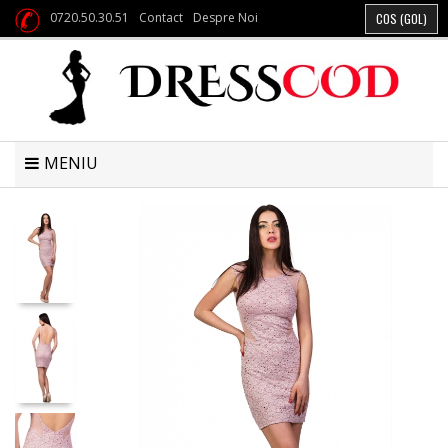
0720.50.30.51
Contact
Despre Noi
COS
(GOL)
MENIU