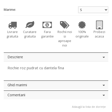
Marime:
Livrare
Curatare
Fara
Rochii noi
100%
Probezi
gratuita
gratuita
garantie
si
originale
acasa
aproape
noi
Descriere
Rochie roz pudrat cu dantela fina
Ghid marimi
Comentarii
Adaugă la lista de dorințe