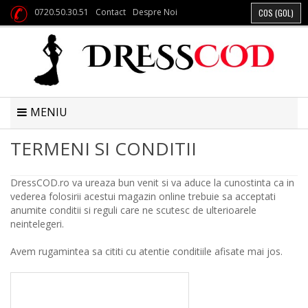
0720.50.30.51
Contact
Despre Noi
COS
(GOL)
MENIU
TERMENI SI CONDITII
DressCOD.ro va ureaza bun venit si va aduce la cunostinta ca in
vederea folosirii acestui magazin online trebuie sa acceptati
anumite conditii si reguli care ne scutesc de ulterioarele
neintelegeri.
Avem rugamintea sa cititi cu atentie conditiile afisate mai jos.