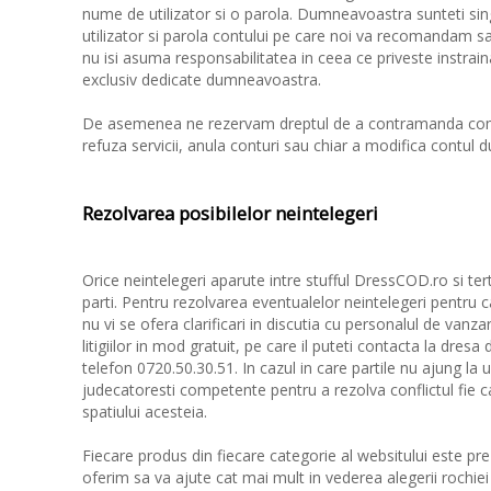
nume de utilizator si o parola. Dumneavoastra sunteti s
utilizator si parola contului pe care noi va recomandam sa
nu isi asuma responsabilitatea in ceea ce priveste instrain
exclusiv dedicate dumneavoastra.
De asemenea ne rezervam dreptul de a contramanda comen
refuza servicii, anula conturi sau chiar a modifica contul
Rezolvarea posibilelor neintelegeri
Orice neintelegeri aparute intre stufful DressCOD.ro si tert
parti. Pentru rezolvarea eventualelor neintelegeri pentru ca
nu vi se ofera clarificari in discutia cu personalul de vanza
litigiilor in mod gratuit, pe care il puteti contacta la d
telefon 0720.50.30.51. In cazul in care partile nu ajung la
judecatoresti competente pentru a rezolva conflictul fie 
spatiului acesteia.
Fiecare produs din fiecare categorie al websitului este preze
oferim sa va ajute cat mai mult in vederea alegerii rochie