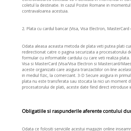
coletul la destinatie. In cazul Postei Romane in momentul in
contravaloarea acestuia.
2. Plata cu cardul bancar (Visa, Visa Electron, MasterCard 
Odata aleasa aceasta metoda de plata veti putea plati cump
redirectionat catre o pagina securizata a procesatorului d
formular cu informatiile cardului cu care veti realiza plata.
Visa si MasterCard (Visa/Visa Electron si Mastercard/Maes
aceste organizatii care asigura tranzactiilor on-line acelas
in mediul fizic, la comerciant. 3-D Secure asigura in primul 
plata nu este transferata sau stocata la nici un moment d
procesatorului de plati, aceste date fiind direct introduse
Obligatiile si raspunderile aferente contului 
Odata ce folositi serviciile acestui magazin online inseamn