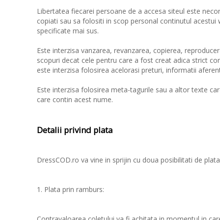
Libertatea fiecarei persoane de a accesa siteul este necond
copiati sau sa folositi in scop personal continutul acestui 
specificate mai sus.
Este interzisa vanzarea, revanzarea, copierea, reproducere
scopuri decat cele pentru care a fost creat adica strict c
este interzisa folosirea acelorasi preturi, informatii afe
Este interzisa folosirea meta-tagurile sau a altor texte c
care contin acest nume.
Detalii privind plata
DressCOD.ro va vine in sprijin cu doua posibilitati de plata
1. Plata prin ramburs:
Contravaloarea coletului va fi achitata in momentul in care 