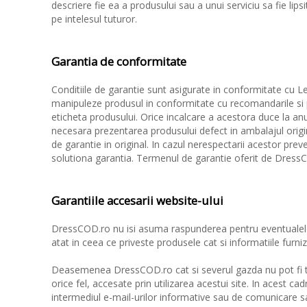
descriere fie ea a produsului sau a unui serviciu sa fie lip
pe intelesul tuturor.
Garantia de conformitate
Conditiile de garantie sunt asigurate in conformitate cu L
manipuleze produsul in conformitate cu recomandarile si
eticheta produsului. Orice incalcare a acestora duce la anu
necesara prezentarea produsului defect in ambalajul original
de garantie in original. In cazul nerespectarii acestor preve
solutiona garantia. Termenul de garantie oferit de DressCO
Garantiile accesarii website-ului
DressCOD.ro nu isi asuma raspunderea pentru eventualele 
atat in ceea ce priveste produsele cat si informatiile furni
Deasemenea DressCOD.ro cat si severul gazda nu pot fi tr
orice fel, accesate prin utilizarea acestui site. In acest cad
intermediul e-mail-urilor informative sau de comunicare s