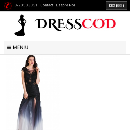
0720.50.30.51
Contact
Despre Noi
COS
(GOL)
MENIU