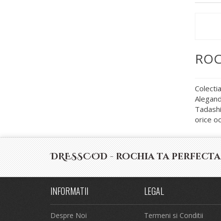
ROC
Colecti
Alegand
Tadashi 
orice oc
DRESSCOD - rochia ta perfecta
INFORMATII
LEGAL
Despre Noi
Termeni si Conditii