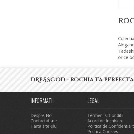
ROC
Colecti
Alegand
Tadashi 
orice oc
DRESSCOD - rochia ta perfecta
INFORMATII
LEGAL
Despre Noi
Termeni si Conditii
Contactati-ne
Acord de Inchiriere
Harta site-ului
Politica de Confidentiali
Politica Cookies