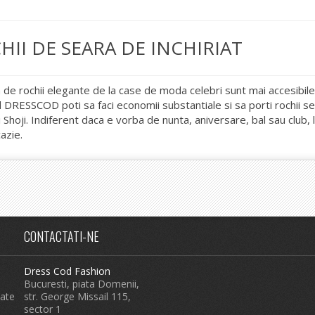
HII DE SEARA DE INCHIRIAT
a de rochii elegante de la case de moda celebri sunt mai accesibile
 DRESSCOD poti sa faci economii substantiale si sa porti rochii 
Shoji. Indiferent daca e vorba de nunta, aniversare, bal sau club, la
azie.
CONTACTATI-NE
Dress Cod Fashion
Bucuresti, piata Domenii,
tate
str. George Missail 115,
sector 1