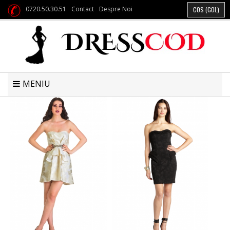
0720.50.30.51
Contact
Despre Noi
COS
(GOL)
MENIU