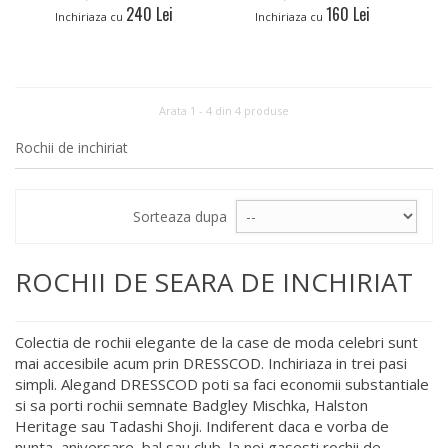
240 Lei
160 Lei
Inchiriaza cu
Inchiriaza cu
Arata 1 - 4 din 4 produse
Rochii de inchiriat
Sorteaza dupa
ROCHII DE SEARA DE INCHIRIAT
Colectia de rochii elegante de la case de moda celebri sunt
mai accesibile acum prin DRESSCOD. Inchiriaza in trei pasi
simpli. Alegand DRESSCOD poti sa faci economii substantiale
si sa porti rochii semnate Badgley Mischka, Halston
Heritage sau Tadashi Shoji. Indiferent daca e vorba de
nunta, aniversare, bal sau club, la noi gasesti rochii de