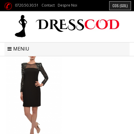
0720.50.30.51
Contact
Despre Noi
COS
(GOL)
MENIU